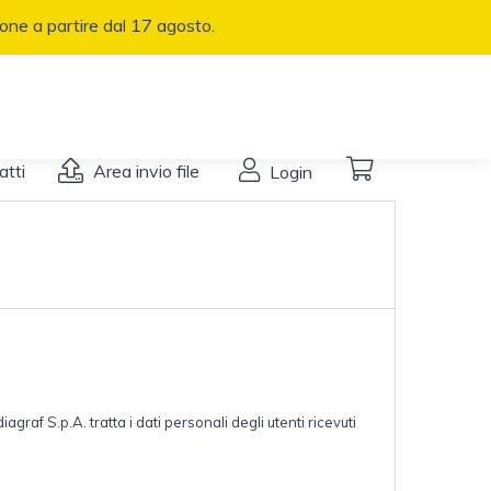
zione a partire dal 17 agosto.
atti
Area invio file
Login
graf S.p.A. tratta i dati personali degli utenti ricevuti