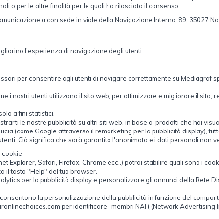
li o per le altre finalità per le quali ha rilasciato il consenso.
o comunicazione a con sede in viale della Navigazione Interna, 89, 35027 N
gliorino l’esperienza di navigazione degli utenti.
sari per consentire agli utenti di navigare correttamente su Mediagraf spa
e i nostri utenti utilizzano il sito web, per ottimizzare e migliorare il sit
o a fini statistici.
rarti le nostre pubblicità su altri siti web, in base ai prodotti che hai vis
ducia (come Google attraverso il remarketing per la pubblicità display), tut
utenti. Ciò significa che sarà garantito l'anonimato e i dati personali non v
i cookie
et Explorer, Safari, Firefox, Chrome ecc..) potrai stabilire quali sono i co
za il tasto "Help" del tuo browser.
nalytics per la pubblicità display e personalizzare gli annunci della Rete 
e consentono la personalizzazione della pubblicità in funzione del comportam
inechoices.com per identificare i membri NAI ( (Network Advertising Initi