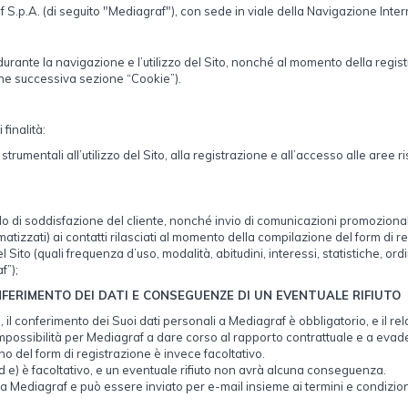
raf S.p.A. (di seguito "Mediagraf"), con sede in viale della Navigazione Int
 durante la navigazione e l’utilizzo del Sito, nonché al momento della registr
nche successiva sezione “Cookie”).
finalità:
umentali all’utilizzo del Sito, alla registrazione e all’accesso alle aree ris
llo di soddisfazione del cliente, nonché invio di comunicazioni promoziona
tizzati) ai contatti rilasciati al momento della compilazione del form di r
 Sito (quali frequenza d’uso, modalità, abitudini, interessi, statistiche, ordi
f”);
FERIMENTO DEI DATI E CONSEGUENZE DI UN EVENTUALE RIFIUTO
e c), il conferimento dei Suoi dati personali a Mediagraf è obbligatorio, e il 
'impossibilità per Mediagraf a dare corso al rapporto contrattuale e a evadere
o del form di registrazione è invece facoltativo.
d) ed e) è facoltativo, e un eventuale rifiuto non avrà alcuna conseguenza.
 Mediagraf e può essere inviato per e-mail insieme ai termini e condizioni di