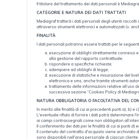
Il titolare del trattamento dei dati personali è Mediag
CATEGORIE E NATURA DEI DATI TRATTATI
Mediagraf tratterà i dati personali degli utenti raccolti
attraverso strumenti elettronici e automatizzati (v. a
FINALITÀ
I dati personali potranno essere trattati per le seguenti 
esecuzione di obblighi strettamente connessi e str
alla gestione del rapporto contrattuale;
rispondere a specifiche richieste;
adempiere ad obblighi di legge;
esecuzione di statistiche e misurazione del live
elettronica e sms, anche tramite strumenti automa
trattamento delle informazioni relative all’uso del
successiva sezione “Cookies Policy di Mediagra
NATURA OBBLIGATORIA O FACOLTATIVA DEL CON
In merito alle finalità di cui ai precedenti punti a), b) 
L'eventuale rifiuto di fornire i dati potrà determinare l
ai campi contrassegnati come non obbligatori all’intern
Il conferimento dei dati per le finalità di cui ai punti 
Il contenuto del contratto d'acquisto viene archiviato da
sono disponibili nell'area personale di ciascun cliente.