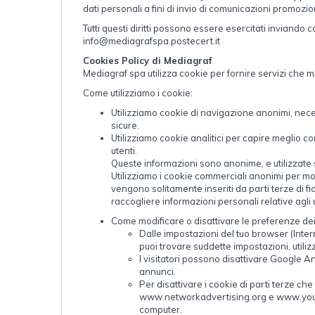
dati personali a fini di invio di comunicazioni promoziona
Tutti questi diritti possono essere esercitati inviand
info@mediagrafspa.postecert.it
Cookies Policy di Mediagraf
Mediagraf spa utilizza cookie per fornire servizi che mi
Come utilizziamo i cookie:
Utilizziamo cookie di navigazione anonimi, neces
sicure.
Utilizziamo cookie analitici per capire meglio com
utenti.
Queste informazioni sono anonime, e utilizzate sol
Utilizziamo i cookie commerciali anonimi per most
vengono solitamente inseriti da parti terze di fi
raccogliere informazioni personali relative agli 
Come modificare o disattivare le preferenze de
Dalle impostazioni del tuo browser (Intern
puoi trovare suddette impostazioni, utiliz
I visitatori possono disattivare Google A
annunci.
Per disattivare i cookie di parti terze ch
www.networkadvertising.org e www.youronl
computer.