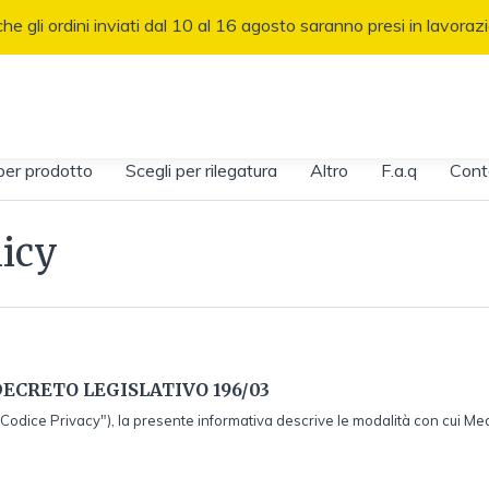
i che gli ordini inviati dal 10 al 16 agosto saranno presi in lavora
per prodotto
Scegli per rilegatura
Altro
F.a.q
Cont
licy
DECRETO LEGISLATIVO 196/03
"Codice Privacy"), la presente informativa descrive le modalità con cui Media