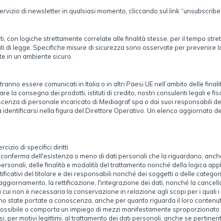
al servizio di newsletter in qualsiasi momento, cliccando sul link “unsubscri
ti, con logiche strettamente correlate alle finalità stesse, per il tempo st
ti di legge. Specifiche misure di sicurezza sono osservate per prevenire la pe
te in un ambiente sicuro.
ranno essere comunicati in Italia o in altri Paesi UE nell’ambito delle final
re la consegna dei prodotti, istituti di credito, nostri consulenti legali e fis
oscenza di personale incaricato di Mediagraf spa o dai suoi responsabili de
identificarsi nella figura del Direttore Operativo. Un elenco aggiornato de
zio di specifici diritti.
la conferma dell'esistenza o meno di dati personali che la riguardano, anch
i personali, delle finalità e modalità del trattamento nonché della logica appl
ntificativi del titolare e dei responsabili nonché dei soggetti o delle catego
giornamento, la rettificazione, l'integrazione dei dati, nonché la cancell
 di cui non è necessaria la conservazione in relazione agli scopi per i quali i
sono state portate a conoscenza, anche per quanto riguarda il loro contenuto,
possibile o comporta un impiego di mezzi manifestamente sproporzionato risp
orsi, per motivi legittimi, al trattamento dei dati personali, anche se pertine