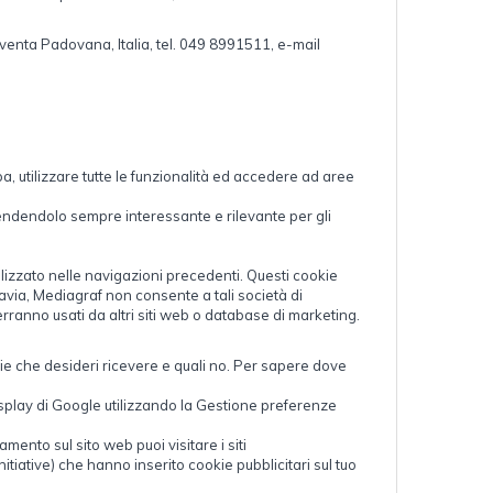
oventa Padovana, Italia, tel. 049 8991511, e-mail
, utilizzare tutte le funzionalità ed accedere ad aree
o, rendendolo sempre interessante e rilevante per gli
ualizzato nelle navigazioni precedenti. Questi cookie
tavia, Mediagraf non consente a tali società di
erranno usati da altri siti web o database di marketing.
okie che desideri ricevere e quali no. Per sapere dove
Display di Google utilizzando la Gestione preferenze
ento sul sito web puoi visitare i siti
ative) che hanno inserito cookie pubblicitari sul tuo