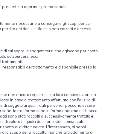
be” presente in ogni mail promozionale.
rettamente necessario a conseguire gli scopi per cui
rdita dei dati, usi illeciti o non corretti e accessi
ità di cui sopra, a soggetti terzi che agiscano per conto
cali, outsourcers, ecc.
l trattamento.
i responsabili del trattamento è disponibile presso la
e se non ancora registrati, e la loro comunicazione in
icata in caso di trattamento effettuato con l'ausilio di
rie di soggetti ai quali i dati personali possono essere
azione, la trasformazione in forma anonima o il blocco
 dati sono stati raccolti o successivamente trattati; e)
 di coloro ai quali i dati sono stati comunicati,
etto al diritto tutelato. L'interessato, ai sensi
nti allo scopo della raccolta, nonché al trattamento di