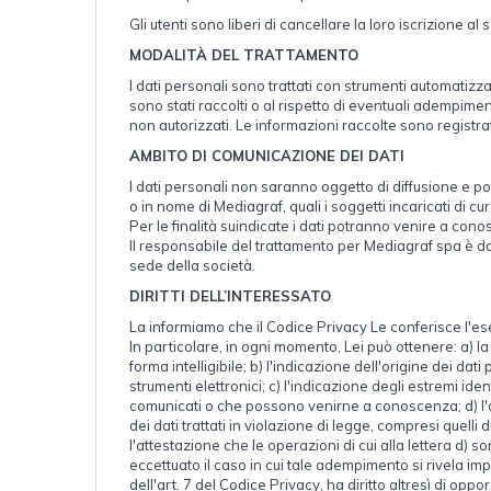
Gli utenti sono liberi di cancellare la loro iscrizione 
MODALITÀ DEL TRATTAMENTO
I dati personali sono trattati con strumenti automatizza
sono stati raccolti o al rispetto di eventuali adempimen
non autorizzati. Le informazioni raccolte sono registra
AMBITO DI COMUNICAZIONE DEI DATI
I dati personali non saranno oggetto di diffusione e pot
o in nome di Mediagraf, quali i soggetti incaricati di cura
Per le finalità suindicate i dati potranno venire a con
Il responsabile del trattamento per Mediagraf spa è da 
sede della società.
DIRITTI DELL’INTERESSATO
La informiamo che il Codice Privacy Le conferisce l'eserci
In particolare, in ogni momento, Lei può ottenere: a) 
forma intelligibile; b) l'indicazione dell'origine dei dat
strumenti elettronici; c) l'indicazione degli estremi ide
comunicati o che possono venirne a conoscenza; d) l'ag
dei dati trattati in violazione di legge, compresi quelli
l'attestazione che le operazioni di cui alla lettera d) 
eccettuato il caso in cui tale adempimento si rivela im
dell'art. 7 del Codice Privacy, ha diritto altresì di opp