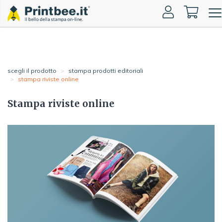
Togg
navi
scegli il prodotto
stampa prodotti editoriali
stampa riviste online
Stampa riviste online