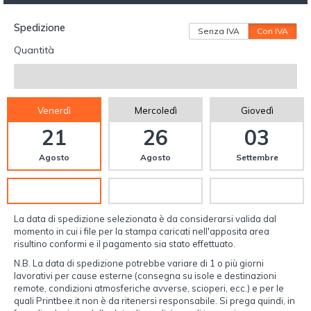
Spedizione
Senza IVA
Con IVA
Quantità
Venerdì
Mercoledì
Giovedì
21
26
03
Agosto
Agosto
Settembre
La data di spedizione selezionata è da considerarsi valida dal
momento in cui i file per la stampa caricati nell'apposita area
risultino conformi e il pagamento sia stato effettuato.
N.B. La data di spedizione potrebbe variare di 1 o più giorni
lavorativi per cause esterne (consegna su isole e destinazioni
remote, condizioni atmosferiche avverse, scioperi, ecc.) e per le
quali Printbee.it non è da ritenersi responsabile. Si prega quindi, in