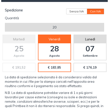
Spedizione
Senza IVA
Con IVA
Quantità
20
Martedì
Venerdì
Lunedì
25
28
07
Agosto
Agosto
Settembre
€ 191,52
€ 183,85
€ 176,19
La data di spedizione selezionata è da considerarsi valida dal
momento in cui i file per la stampa caricati nell'apposita area
risultino conformi e il pagamento sia stato effettuato.
N.B. La data di spedizione potrebbe variare di 1 o più giorni
lavorativi per cause esterne (consegna su isole e destinazioni
remote, condizioni atmosferiche avverse, scioperi, ecc.) e per le
quali Printbee.it non è da ritenersi responsabile. Si prega quindi, in