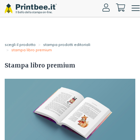
Togg
navi
scegli il prodotto
stampa prodotti editoriali
stampa libro premium
Stampa libro premium