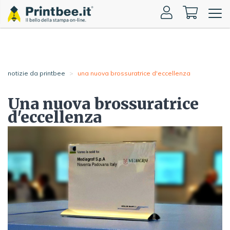
Toggle
naviga
notizie da printbee
una nuova brossuratrice d'eccellenza
Una nuova brossuratrice
d'eccellenza